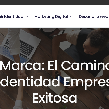
 & Identidad
Marketing Digital
Desarrollo web
e logotipos
Publicidad en Google ads
n de logotipos
Manejo de redes sociales
¡NUEVO!
r Marca: El Camin
Identidad Empres
Exitosa