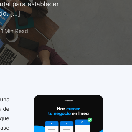
ntal para establecer
do. […]
1 Min Read
 una
á de
 que
paso