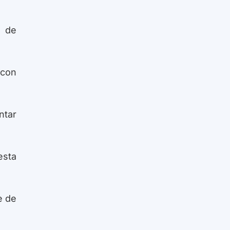
l de
 con
ntar
esta
e de