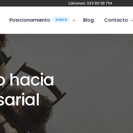
Llámanos: 333 80 59 754
Posicionamiento
Blog
Contacto
NUEVO
Anuncios en Google ads
Jobs
Posicionamiento SEO
Posicionamiento en IA
NUEVO
o hacia
arial