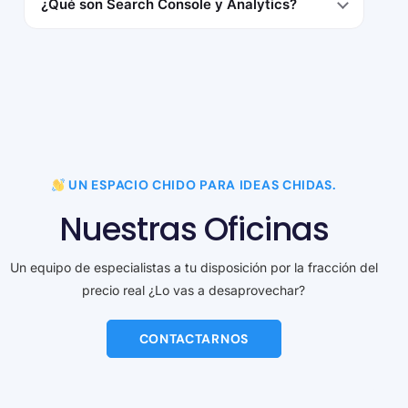
¿Qué son Search Console y Analytics?
UN ESPACIO CHIDO PARA IDEAS CHIDAS.
N
u
e
s
t
r
a
s
O
f
i
c
i
n
a
s
Un equipo de especialistas a tu disposición por la fracción del
precio real ¿Lo vas a desaprovechar?
CONTACTARNOS